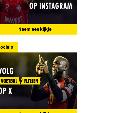
Neem een kijkje
ocials