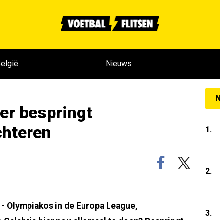
elgië
Nieuws
N
er bespringt
chteren
1.
2.
 - Olympiakos in de Europa League,
3.