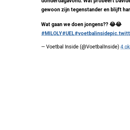
donderdagavond. Wat probeert Davide 
gewoon zijn tegenstander en blijft ha
Wat gaan we doen jongens?? 😂😂
#MILOLY
#UEL
#voetbalinside
pic.twi
— Voetbal Inside (@VoetbalInside)
4 o