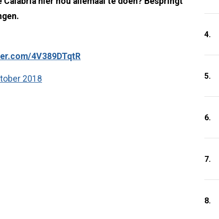
Calabria hier nou allemaal te doen? Bespringt
ngen.
4.
tter.com/4V389DTqtR
5.
ktober 2018
6.
7.
8.