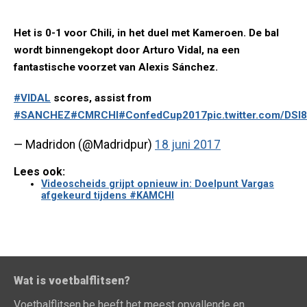
Het is 0-1 voor Chili, in het duel met Kameroen. De bal
wordt binnengekopt door Arturo Vidal, na een
fantastische voorzet van Alexis Sánchez.
#VIDAL
scores, assist from
#SANCHEZ
#CMRCHI
#ConfedCup2017
pic.twitter.com/DS
— Madridon (@Madridpur)
18 juni 2017
Lees ook:
Videoscheids grijpt opnieuw in: Doelpunt Vargas
afgekeurd tijdens #KAMCHI
Wat is voetbalflitsen?
Voetbalflitsen.be heeft het meest opvallende en