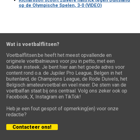
Richarlison scoort zuivere hattrick tegen Duitsland
op de Olympische Spelen, 3-0 (VIDEO)
Wat is voetbalflitsen?
Voetbalflitsen.be heeft het meest opvallende en
originele voetbalnieuws voor jou in petto, met een
ludieke insteek. Je bent hier aan het goede adres voor
content rond o.a. de Jupiler Pro League, Belgen in het
buitenland, de Champions League, de Rode Duivels, het
Belgisch amateurvoetbal en veel meer. De stem van de
voetbalfan staat bij ons centraal. Volg ons zeker ook op
Facebook, X, Instagram en TikTok!
Heb je een fout gespot of opmerking(en) voor onze
redactie?
Contacteer ons!