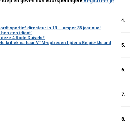
 loep en geven hun voorspellingen!
Registreer je
4.
dt sportief directeur in 1B ... amper 35 jaar oud!
k ben een idioot"
en deze 4 Rode Duivels?
le kritiek na haar VTM-optreden tijdens België-IJsland
5.
6.
7.
8.