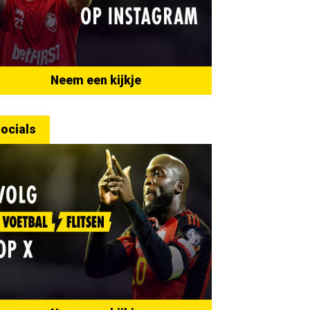
Neem een kijkje
ocials