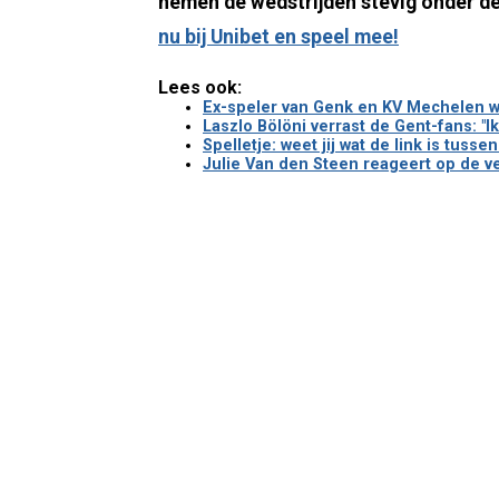
nemen de wedstrijden stevig onder de
nu bij Unibet en speel mee!
Lees ook:
Ex-speler van Genk en KV Mechelen wor
Laszlo Bölöni verrast de Gent-fans: "I
Spelletje: weet jij wat de link is tuss
Julie Van den Steen reageert op de ve