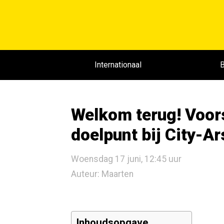
Internationaal
B
Welkom terug! Voors
doelpunt bij City-A
Woensdag 17 juni, 12:45 uur
Auteur: Maarten
Inhoudsopgave