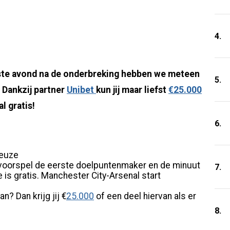
4.
rste avond na de onderbreking hebben we meteen
5.
 Dankzij partner
Unibet
kun jij maar liefst
€25.000
l gratis!
6.
keuze
 voorspel de eerste doelpuntenmaker en de minuut
7.
 is gratis. Manchester City-Arsenal start
n? Dan krijg jij €
25.000
of een deel hiervan als er
8.