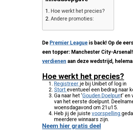
1.
Hoe werkt het precies?
2.
Andere promoties:
De
Premier League
is back! Op de ee
een topper: Manchester City-Arsenal!
verdienen
aan deze wedstrijd, helemaa
Hoe werkt het precies?
Registreer
je bij Unibet of log in
Stort
eventueel een bedrag naar 
Ga naar het '
Gouden Doelpun
t' en
van het eerste doelpunt. Deelname
woensdagavond om 21u15.
Heb jij de juiste
voorspelling
gedaa
meerdere winnaars zijn.
Neem hier gratis deel