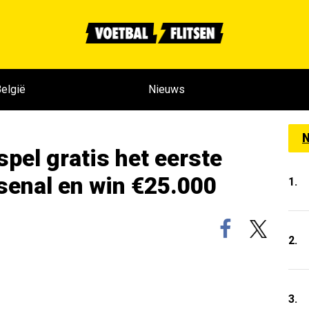
elgië
Nieuws
N
pel gratis het eerste
rsenal en win €25.000
1.
2.
3.