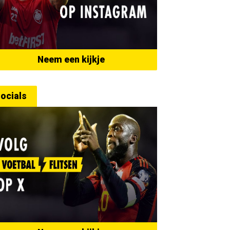
Neem een kijkje
ocials