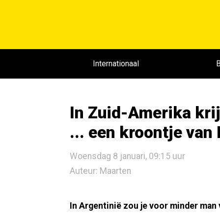
Internationaal
B
In Zuid-Amerika kri
... een kroontje van
Woensdag 8 januari, 09:15 uur
Auteur: Maarten
In Argentinië zou je voor minder man