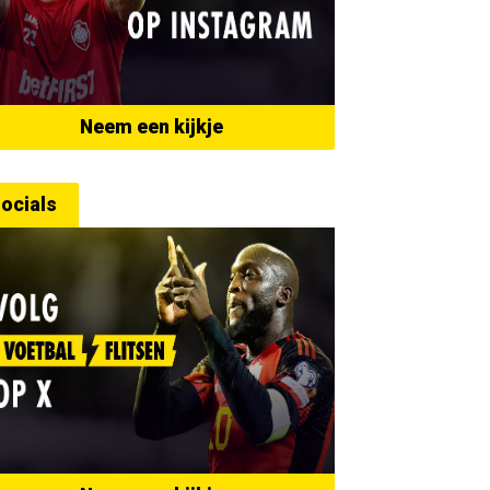
Neem een kijkje
ocials