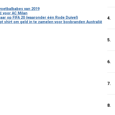
 voetbalbabes van 2019
ić voor AC Milan
t jaar op FIFA 20 (waaronder één Rode Duivel)
4.
opt shirt om geld in te zamelen voor bosbranden Australië
5.
6.
7.
8.