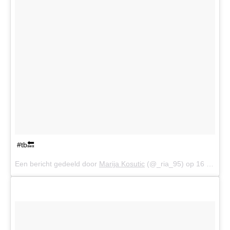
#tb🔙
Een bericht gedeeld door
Marija Kosutic
(@_ria_95) op
16 Feb 2017 om 2:08 (PST)