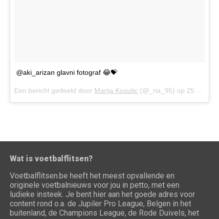
@aki_arizan glavni fotograf 😂💝
Een bericht gedeeld door
Marija Kosutic
(@_ria_95) op
25 Jun 2016 om 8:49 (PDT)
Wat is voetbalflitsen?
Voetbalflitsen.be heeft het meest opvallende en
originele voetbalnieuws voor jou in petto, met een
ludieke insteek. Je bent hier aan het goede adres voor
content rond o.a. de Jupiler Pro League, Belgen in het
buitenland, de Champions League, de Rode Duivels, het