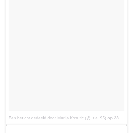
Een bericht gedeeld door Marija Kosutic (@_ria_95)
op
23 Nov 2017 om 2:11 (PST)