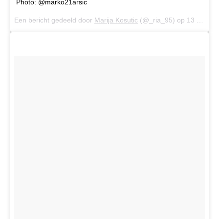
Photo: @marko21arsic
Een bericht gedeeld door
Marija Kosutic
(@_ria_95) op
13 Sep 2016 om 1:42 (PDT)