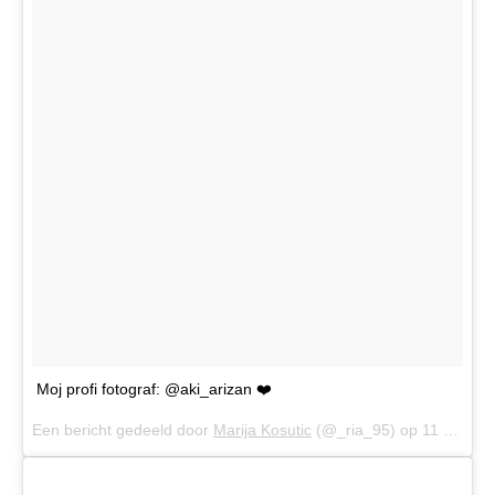
Moj profi fotograf: @aki_arizan ❤️
Een bericht gedeeld door
Marija Kosutic
(@_ria_95) op
11 Jul 2017 om 10:42 (PDT)