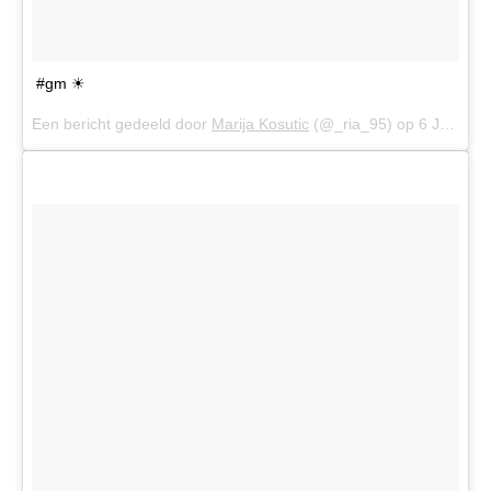
#gm ☀
Een bericht gedeeld door
Marija Kosutic
(@_ria_95) op
6 Jul 2016 om 3:47 (PDT)