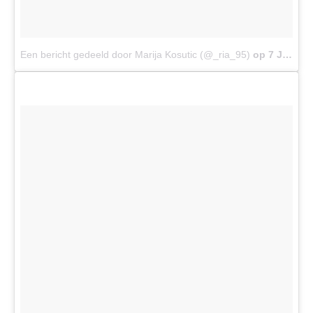
Een bericht gedeeld door Marija Kosutic (@_ria_95)
op
7 Jul 2017 om 8:09 (PDT)