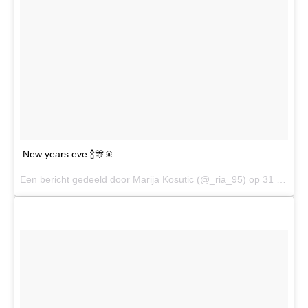
New years eve 🍾🎊🎇
Een bericht gedeeld door
Marija Kosutic
(@_ria_95) op
31 Dec 2017 om 12:01 (PST)