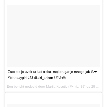
Zato sto je uvek tu kad treba, moj drugar je mnogo jak 💪❤
#birthdaygirl #23 @aki_arizan 🍾🎊🎉🎂
Een bericht gedeeld door
Marija Kosutic
(@_ria_95) op
28 Nov 2017 om 3:24 (PST)