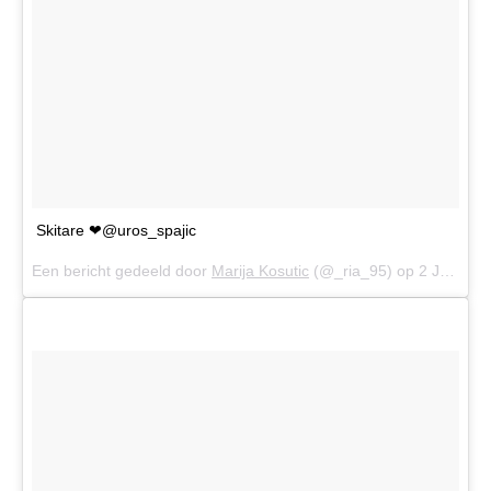
Skitare ❤@uros_spajic
Een bericht gedeeld door
Marija Kosutic
(@_ria_95) op
2 Jun 2017 om 9:17 (PDT)