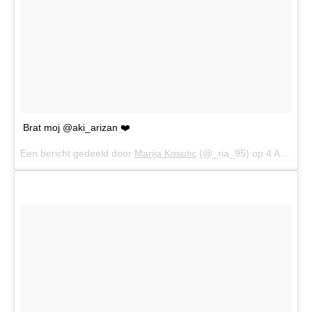
Brat moj @aki_arizan ❤️
Een bericht gedeeld door
Marija Kosutic
(@_ria_95) op
4 Aug 2017 om 1:16 (PDT)