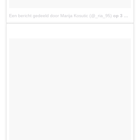
Een bericht gedeeld door Marija Kosutic (@_ria_95)
op
3 Nov 2017 om 2:37 (PDT)