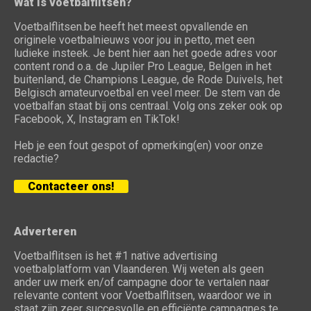
Wat is voetbalflitsen?
Voetbalflitsen.be heeft het meest opvallende en
originele voetbalnieuws voor jou in petto, met een
ludieke insteek. Je bent hier aan het goede adres voor
content rond o.a. de Jupiler Pro League, Belgen in het
buitenland, de Champions League, de Rode Duivels, het
Belgisch amateurvoetbal en veel meer. De stem van de
voetbalfan staat bij ons centraal. Volg ons zeker ook op
Facebook, X, Instagram en TikTok!
Heb je een fout gespot of opmerking(en) voor onze
redactie?
Contacteer ons!
Adverteren
Voetbalflitsen is het #1 native advertising
voetbalplatform van Vlaanderen. Wij weten als geen
ander uw merk en/of campagne door te vertalen naar
relevante content voor Voetbalflitsen, waardoor we in
staat zijn zeer succesvolle en efficiënte campagnes te