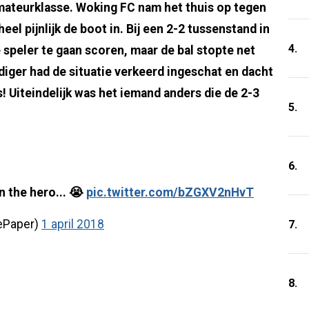
mateurklasse. Woking FC nam het thuis op tegen
el pijnlijk de boot in. Bij een 2-2 tussenstand in
4.
speler te gaan scoren, maar de bal stopte net
ediger had de situatie verkeerd ingeschat en dacht
s! Uiteindelijk was het iemand anders die de 2-3
5.
6.
 the hero... 😭
pic.twitter.com/bZGXV2nHvT
ePaper)
1 april 2018
7.
8.