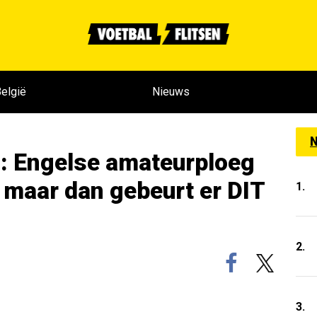
elgië
Nieuws
N
2: Engelse amateurploeg
, maar dan gebeurt er DIT
1.
2.
3.