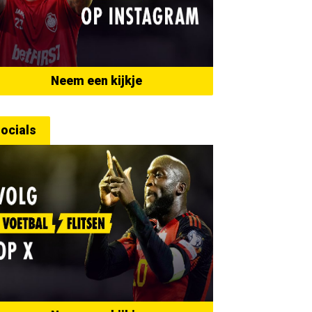
Neem een kijkje
ocials