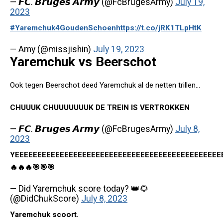
— 𝙁𝘾. 𝘽𝙧𝙪𝙜𝙚𝙨 𝘼𝙧𝙢𝙮 (@FcBrugesArmy)
July 19,
2023
#Yaremchuk4GoudenSchoen
https://t.co/jRK1TLpHtK
— Amy (@missjishin)
July 19, 2023
Yaremchuk vs Beerschot
Ook tegen Beerschot deed Yaremchuk al de netten trillen...
CHUUUK CHUUUUUUUK DE TREIN IS VERTROKKEN
— 𝙁𝘾. 𝘽𝙧𝙪𝙜𝙚𝙨 𝘼𝙧𝙢𝙮 (@FcBrugesArmy)
July 8,
2023
YEEEEEEEEEEEEEEEEEEEEEEEEEEEEEEEEEEEEEEEEEEEEEE
🔥🔥🔥🎯🎯🎯
— Did Yaremchuk score today? 👑🌻
(@DidChukScore)
July 8, 2023
Yaremchuk scoort.