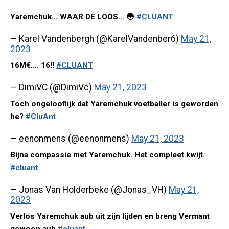
Yaremchuk… WAAR DE LOOS… 😳
#CLUANT
— Karel Vandenbergh (@KarelVandenber6)
May 21,
2023
16M€…. 16!!
#CLUANT
— DimiVC (@DimiVc)
May 21, 2023
Toch ongelooflijk dat Yaremchuk voetballer is geworden
he?
#CluAnt
— eenonmens (@eenonmens)
May 21, 2023
Bijna compassie met Yaremchuk. Het compleet kwijt.
#cluant
— Jonas Van Holderbeke (@Jonas_VH)
May 21,
2023
Verlos Yaremchuk aub uit zijn lijden en breng Vermant