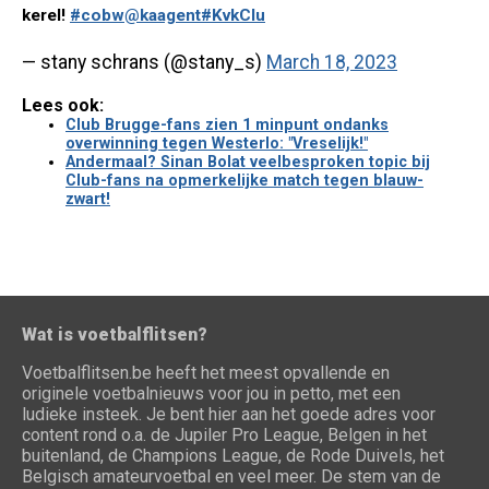
kerel!
#cobw
@kaagent
#KvkClu
— stany schrans (@stany_s)
March 18, 2023
Lees ook:
Club Brugge-fans zien 1 minpunt ondanks
overwinning tegen Westerlo: "Vreselijk!"
Andermaal? Sinan Bolat veelbesproken topic bij
Club-fans na opmerkelijke match tegen blauw-
zwart!
Wat is voetbalflitsen?
Voetbalflitsen.be heeft het meest opvallende en
originele voetbalnieuws voor jou in petto, met een
ludieke insteek. Je bent hier aan het goede adres voor
content rond o.a. de Jupiler Pro League, Belgen in het
buitenland, de Champions League, de Rode Duivels, het
Belgisch amateurvoetbal en veel meer. De stem van de