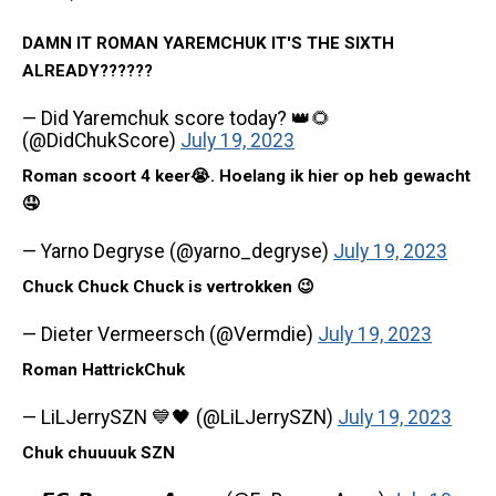
DAMN IT ROMAN YAREMCHUK IT'S THE SIXTH
ALREADY??????
— Did Yaremchuk score today? 👑🌻
(@DidChukScore)
July 19, 2023
Roman scoort 4 keer😭. Hoelang ik hier op heb gewacht
🤤
— Yarno Degryse (@yarno_degryse)
July 19, 2023
Chuck Chuck Chuck is vertrokken 😉
— Dieter Vermeersch (@Vermdie)
July 19, 2023
Roman HattrickChuk
— LiLJerrySZN 💙🖤 (@LiLJerrySZN)
July 19, 2023
Chuk chuuuuk SZN