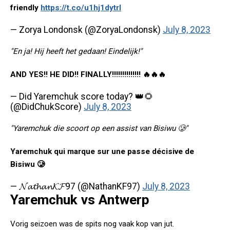
friendly
https://t.co/u1hj1dytrI
— Zorya Londonsk (@ZoryaLondonsk)
July 8, 2023
"En ja! Hij heeft het gedaan! Eindelijk!"
AND YES!! HE DID!! FINALLY!!!!!!!!!!!!!! 🔥🔥🔥
— Did Yaremchuk score today? 👑🌻
(@DidChukScore)
July 8, 2023
"Yaremchuk die scoort op een assist van Bisiwu 🥲"
Yaremchuk qui marque sur une passe décisive de
Bisiwu 🥲
— 𝓝𝓪𝓽𝓱𝓪𝓷𝓚𝓕97 (@NathanKF97)
July 8, 2023
Yaremchuk vs Antwerp
Vorig seizoen was de spits nog vaak kop van jut.