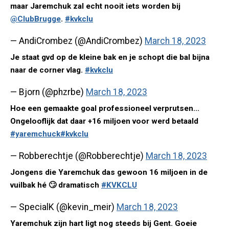
maar Jaremchuk zal echt nooit iets worden bij
@ClubBrugge
.
#kvkclu
— AndiCrombez (@AndiCrombez)
March 18, 2023
Je staat gvd op de kleine bak en je schopt die bal bijna
naar de corner vlag.
#kvkclu
— Bjorn (@phzrbe)
March 18, 2023
Hoe een gemaakte goal professioneel verprutsen...
Ongelooflijk dat daar +16 miljoen voor werd betaald
#yaremchuck
#kvkclu
— Robberechtje (@Robberechtje)
March 18, 2023
Jongens die Yaremchuk das gewoon 16 miljoen in de
vuilbak hé 🙄 dramatisch
#KVKCLU
— SpecialK (@kevin_meir)
March 18, 2023
Yaremchuk zijn hart ligt nog steeds bij Gent. Goeie