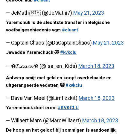
gewoon aub
#cluant
— JeMathi🇧🇪 (@JeMathi7)
May 21, 2023
Yaremchuk is de slechtste transfer in Belgische
voetbalgeschiedenis vgm
#cluant
— Captain Chaos (@DaCaptainChaos)
May 21, 2023
Jawadde Yaremchuck 🤣
#kvkclu
— ⚽️𝓘𝓼𝓪𝓾𝓻𝓪 ⚽️ (@Isa_en_Kids)
March 18, 2023
Antwerp smijt met geld en koopt overbetaalde en
uitgerangeerde vedetten 🤡
#kvkclu
— Dave Van Meel (@Limfizzkit)
March 18, 2023
Yaremchuck doet erom
#KVKCLU
— Willaert Marc (@MarcWillaert)
March 18, 2023
De hoop en het geloof bij sommigen is aandoenlijk,