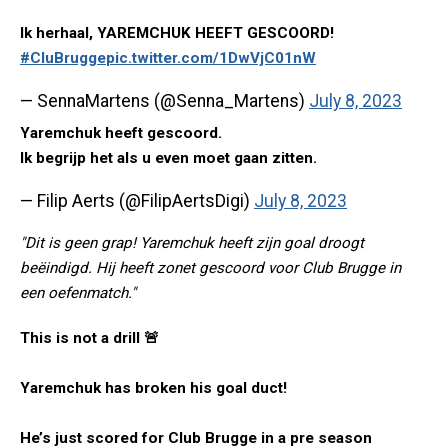
Ik herhaal, YAREMCHUK HEEFT GESCOORD!
#CluBrugge
pic.twitter.com/1DwVjC01nW
— SennaMartens (@Senna_Martens)
July 8, 2023
Yaremchuk heeft gescoord.
Ik begrijp het als u even moet gaan zitten.
— Filip Aerts (@FilipAertsDigi)
July 8, 2023
"Dit is geen grap! Yaremchuk heeft zijn goal droogt
beëindigd. Hij heeft zonet gescoord voor Club Brugge in
een oefenmatch."
This is not a drill 🚨
Yaremchuk has broken his goal duct!
He’s just scored for Club Brugge in a pre season