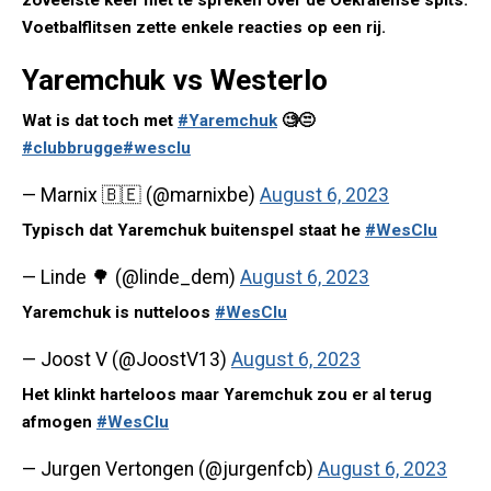
zoveelste keer niet te spreken over de Oekraïense spits.
Voetbalflitsen zette enkele reacties op een rij.
Yaremchuk vs Westerlo
Wat is dat toch met
#Yaremchuk
🧐😒
#clubbrugge
#wesclu
— Marnix 🇧🇪 (@marnixbe)
August 6, 2023
Typisch dat Yaremchuk buitenspel staat he
#WesClu
— Linde 🌳 (@linde_dem)
August 6, 2023
Yaremchuk is nutteloos
#WesClu
— Joost V (@JoostV13)
August 6, 2023
Het klinkt harteloos maar Yaremchuk zou er al terug
afmogen
#WesClu
— Jurgen Vertongen (@jurgenfcb)
August 6, 2023