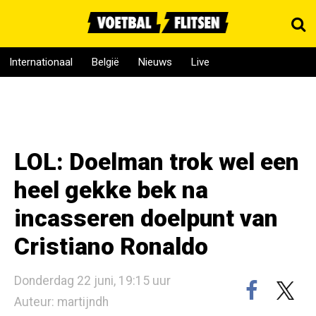
Internationaal
België
Nieuws
Live
LOL: Doelman trok wel een
heel gekke bek na
incasseren doelpunt van
Cristiano Ronaldo
Donderdag 22 juni, 19:15 uur
Auteur: martijndh