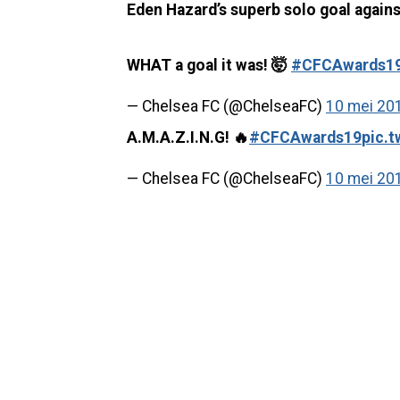
Eden Hazard’s superb solo goal agains
WHAT a goal it was! 🤯
#CFCAwards1
— Chelsea FC (@ChelseaFC)
10 mei 20
A.M.A.Z.I.N.G! 🔥
#CFCAwards19
pic.
— Chelsea FC (@ChelseaFC)
10 mei 20