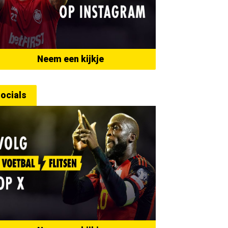
Neem een kijkje
ocials