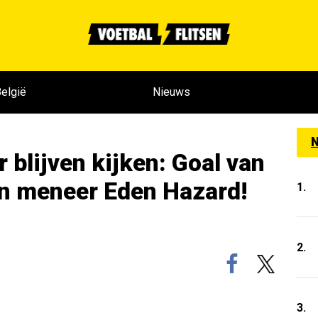
elgië
Nieuws
N
r blijven kijken: Goal van
an meneer Eden Hazard!
1.
2.
3.