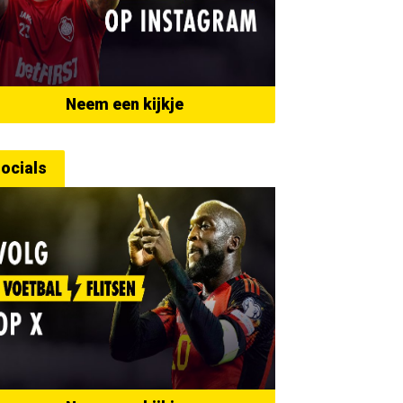
Neem een kijkje
ocials