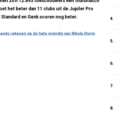
nen zo'n 12.893 toeschouwers een thuismatch
et het beter dan 11 clubs uit de Jupiler Pro
, Standard en Genk scoren nog beter.
4.
eeds rekenen op de hete vriendin van Nikola Storm
5.
6.
7.
8.