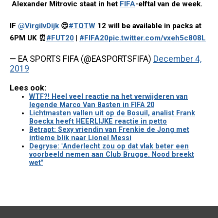
Alexander Mitrovic staat in het
FIFA
-elftal van de week.
IF
@VirgilvDijk
😍
#TOTW
12 will be available in packs at
6PM UK ⏰
#FUT20
|
#FIFA20
pic.twitter.com/vxeh5c808L
— EA SPORTS FIFA (@EASPORTSFIFA)
December 4,
2019
Lees ook:
WTF?! Heel veel reactie na het verwijderen van
legende Marco Van Basten in FIFA 20
Lichtmasten vallen uit op de Bosuil, analist Frank
Boeckx heeft HEERLIJKE reactie in petto
Betrapt: Sexy vriendin van Frenkie de Jong met
intieme blik naar Lionel Messi
Degryse: "Anderlecht zou op dat vlak beter een
voorbeeld nemen aan Club Brugge. Nood breekt
wet"