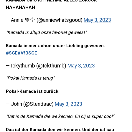
KAMADA OMG ICH NEHME ALLES ZURÜCK
HAHAHAHAH
— Annie 💙🦅 (@anniewhatsgood)
May 3, 2023
"Kamada is altijd onze favoriet geweest"
Kamada immer schon unser Liebling gewesen.
#SGE
#VfBSGE
— Ickythumb (@Ickthumb)
May 3, 2023
"Pokal-Kamada is terug"
Pokal-Kamada ist zurück
— John (@Stendsac)
May 3, 2023
"Dat is de Kamada die we kennen. En hij is super cool"
Das ist der Kamada den wir kennen. Und der ist sau