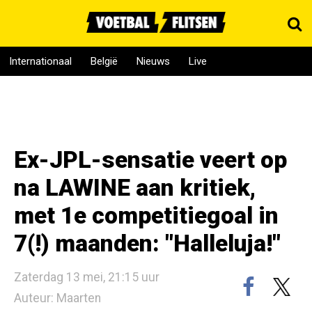
Internationaal
België
Nieuws
Live
Ex-JPL-sensatie veert op
na LAWINE aan kritiek,
met 1e competitiegoal in
7(!) maanden: "Halleluja!"
Zaterdag 13 mei, 21:15 uur
Auteur: Maarten