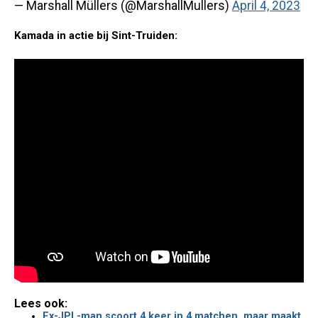
— Marshall Müllers (@MarshallMullers)
April 4, 2023
Kamada in actie bij Sint-Truiden:
Lees ook:
Ex-JPL-man scoort 4 keer in 4 matchen, maar maakt