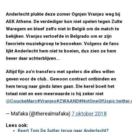
Anderlecht plukte deze zomer Ognjen Vranjes weg bij
AEK Athene. De verdediger kon niet spelen tegen Zulte
Waregem en bleef zelfs niet in België om de match te
bekijken. Vranjes vertoefde in Belgrado om er zijn
favoriete muziekgroep te bezoeken. Volgens de fans
lijkt Anderlecht hem niet te boeien, dus zien ze hem
liever daar achterblijven...
Altijd fijn zo’n transfers met spelers die alles willen
geven voor de club.. Gewoon contract ontbinden en
hem terug naar ginds laten gaan. Die kerel boeit het
totaal niet en een meerwaarde is hij zeker niet
@CouckeMarc
#Vranjes
#ZWAAND
#NotOneOfUs
pic.twitt
— Mafaka (@therealmafaka)
7 oktober 2018
Lees ook:
Keert Tom De Sutter terug naar Anderlecht?