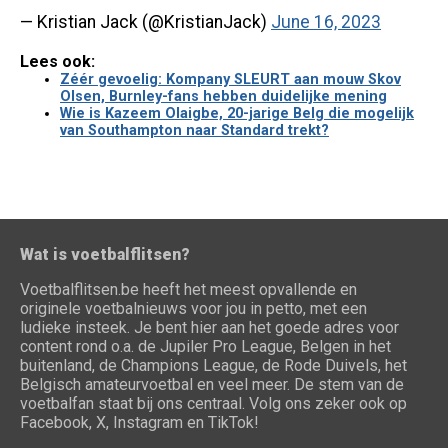
— Kristian Jack (@KristianJack)
June 16, 2023
Lees ook:
Zéér gevoelig: Kompany SLEURT aan mouw Skov
Olsen, Burnley-fans hebben duidelijke mening
Wie is Kazeem Olaigbe, 20-jarige Belg die mogelijk
van Southampton naar Standard trekt?
Wat is voetbalflitsen?
Voetbalflitsen.be heeft het meest opvallende en
originele voetbalnieuws voor jou in petto, met een
ludieke insteek. Je bent hier aan het goede adres voor
content rond o.a. de Jupiler Pro League, Belgen in het
buitenland, de Champions League, de Rode Duivels, het
Belgisch amateurvoetbal en veel meer. De stem van de
voetbalfan staat bij ons centraal. Volg ons zeker ook op
Facebook, X, Instagram en TikTok!