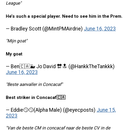
League"
He’s such a special player. Need to see him in the Prem.
— Bradley Scott (@MintPMAirdrie)
June 16, 2023
"Mijn goat"
My goat
— Ben🇨🇦🐳 Jo David 🔛🔝 (@HankkTheTankkk)
June 16, 2023
"Beste aanvaller in Concacaf"
Best striker in Concacaf🇨🇦
— Eddie🙄🙄(Alpha Male) (@eyecposts)
June 15,
2023
"Van de beste CM in concacaf naar de beste CV in de