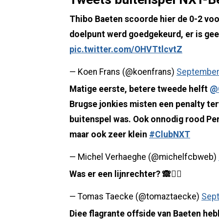
Thibo Baeten scoorde hier de 0-2 voo
doelpunt werd goedgekeurd, er is gee
pic.twitter.com/OHVTtlcvtZ
— Koen Frans (@koenfrans)
September
Matige eerste, betere tweede helft
@
Brugse jonkies misten een penalty ter
buitenspel was. Ook onnodig rood Per
maar ook zeer klein
#ClubNXT
— Michel Verhaeghe (@michelfcbweb)
Was er een lijnrechter? 🙈🤷‍♂️
— Tomas Taecke (@tomaztaecke)
Sept
Diee flagrante offside van Baeten he