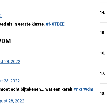
14.
2
oed als in eerste klasse.
#NXTBEE
15.
WDM
16.
t 28, 2022
17.
t 28, 2022
oet echt bijtekenen... wat een kerel!
#nxtrwdm
18.
ust 28, 2022