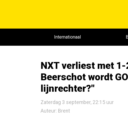
Internationaal
B
NXT verliest met 1-
Beerschot wordt G
lijnrechter?"
Zaterdag 3 september, 22:15 uur
Auteur: Brent