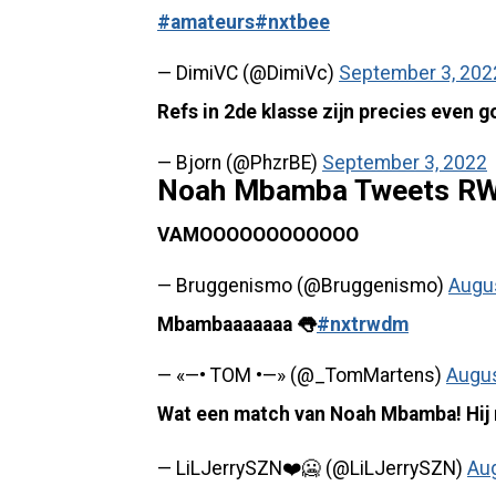
#amateurs
#nxtbee
— DimiVC (@DimiVc)
September 3, 202
Refs in 2de klasse zijn precies even g
— Bjorn (@PhzrBE)
September 3, 2022
Noah Mbamba Tweets R
VAMOOOOOOOOOOOO
— Bruggenismo (@Bruggenismo)
Augus
Mbambaaaaaaa 👅
#nxtrwdm
— «—• TOM •—» (@_TomMartens)
Augus
Wat een match van Noah Mbamba! Hij m
— LiLJerrySZN❤️🥶 (@LiLJerrySZN)
Aug