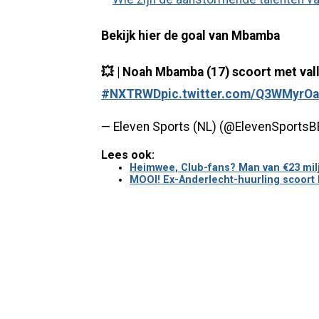
Bekijk hier de goal van Mbamba
💥 | Noah Mbamba (17) scoort met val
#NXTRWD
pic.twitter.com/Q3WMyrO
— Eleven Sports (NL) (@ElevenSportsB
Lees ook:
Heimwee, Club-fans? Man van €23 miljoe
MOOI! Ex-Anderlecht-huurling scoort