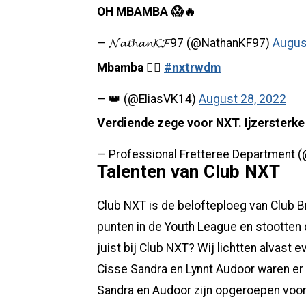
OH MBAMBA 😱🔥
— 𝓝𝓪𝓽𝓱𝓪𝓷𝓚𝓕97 (@NathanKF97)
Augus
Mbamba 😮‍💨
#nxtrwdm
— 👑 (@EliasVK14)
August 28, 2022
Verdiende zege voor NXT. Ijzersterk
— Professional Fretteree Department 
Talenten van Club NXT
Club NXT is de belofteploeg van Club Br
punten in de Youth League en stootten 
juist bij Club NXT? Wij lichtten alvast 
Cisse Sandra en Lynnt Audoor waren er 
Sandra en Audoor zijn opgeroepen voor 