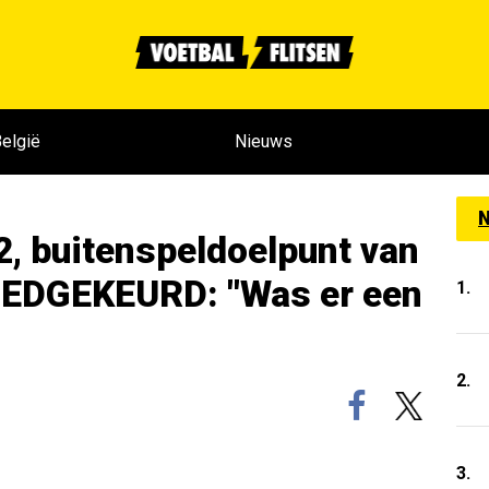
elgië
Nieuws
N
2, buitenspeldoelpunt van
OEDGEKEURD: "Was er een
1.
2.
3.