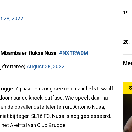
19.
t 28, 2022
20.
e Mbamba en flukse Nusa.
#NXTRWDM
Mee
(@fretteree)
August 28, 2022
S
ugge. Zij haalden vorig seizoen maar liefst twaalf
door naar de knock-outfase. Wie speelt daar nu
even de opvallendste talenten uit. Antonio Nusa,
niet bij tegen SL16 FC. Nusa is nog geblesseerd,
het A-elftal van Club Brugge.