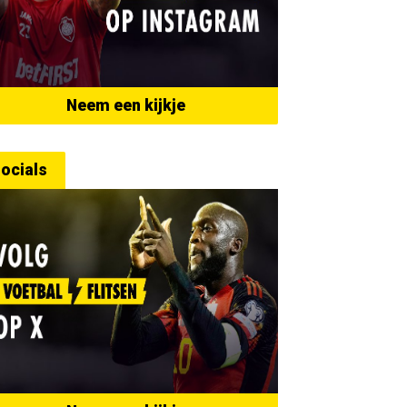
Neem een kijkje
ocials