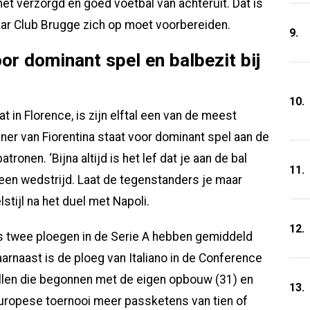
met verzorgd en goed voetbal van achteruit. Dat is
aar Club Brugge zich op moet voorbereiden.
9.
oor dominant spel en balbezit bij
10.
t in Florence, is zijn elftal een van de meest
iner van Fiorentina staat voor dominant spel aan de
ronen. ‘Bijna altijd is het lef dat je aan de bal
11.
 een wedstrijd. Laat de tegenstanders je maar
lstijl na het duel met Napoli.
12.
chts twee ploegen in de Serie A hebben gemiddeld
aarnaast is de ploeg van Italiano in de Conference
llen die begonnen met de eigen opbouw (31) en
13.
 Europese toernooi meer passketens van tien of