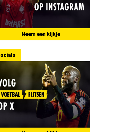
Neem een kijkje
ocials