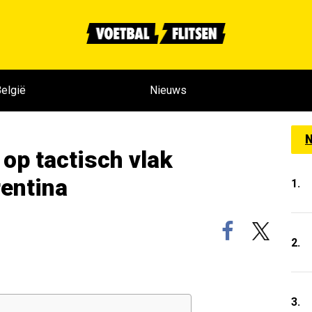
elgië
Nieuws
N
 op tactisch vlak
rentina
1.
2.
3.