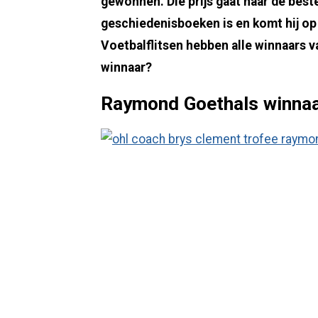
gewonnen. Die prijs gaat naar de best
geschiedenisboeken is en komt hij op d
Voetbalflitsen hebben alle winnaars 
winnaar?
Raymond Goethals winna