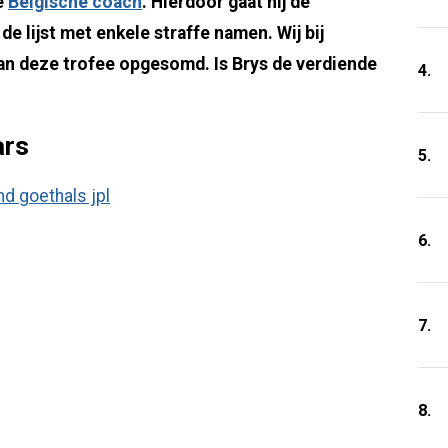
e
Belgische coach
. Hierdoor gaat hij de
e lijst met enkele straffe namen. Wij bij
van deze trofee opgesomd. Is Brys de verdiende
4.
ars
5.
6.
7.
8.