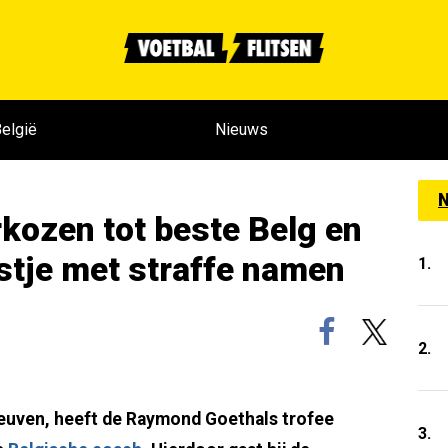
elgië
Nieuws
N
kozen tot beste Belg en
jstje met straffe namen
1.
2.
euven, heeft de Raymond Goethals trofee
3.