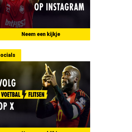
Neem een kijkje
ocials