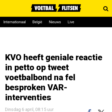
Internationaal
België
Nieuws
Live
KVO heeft geniale reactie
in petto op tweet
voetbalbond na fel
besproken VAR-
interventies
Dinsdag 6 april, 08:15 uur