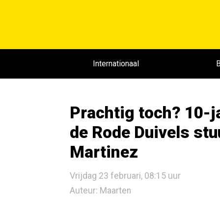
Internationaal
B
Prachtig toch? 10-j
de Rode Duivels stu
Martinez
Vrijdag 23 februari, 08:15 uur
Auteur: Maarten