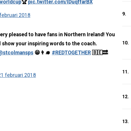
worldcup
🏆
pic.twitter.com/IDuqffarBX
9.
februari 2018
ry pleased to have fans in Northern Ireland! You
10.
'll show your inspiring words to the coach.
@stcolmansps
😁👨‍🎓
#REDTOGETHER
🇧🇪🔜
11.
21 februari 2018
12.
13.