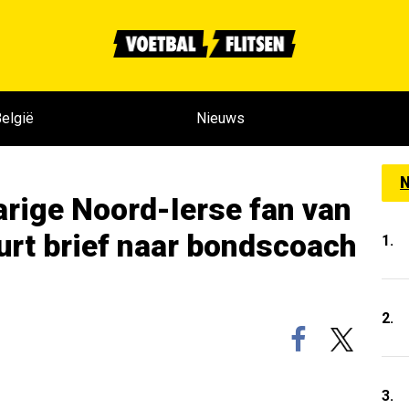
elgië
Nieuws
N
arige Noord-Ierse fan van
urt brief naar bondscoach
1.
2.
3.