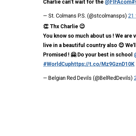
Charlie can’t wait for the
@FIFAcom
#
— St. Colmans P.S. (@stcolmansps)
21 
👏 Thx Charlie 😉
You know so much about us ! We are ve
live in a beautiful country also 😊 We
Promised ! 🤗 Do your best in school
#WorldCup
https://t.co/Mz9GznD10K
— Belgian Red Devils (@BelRedDevils)