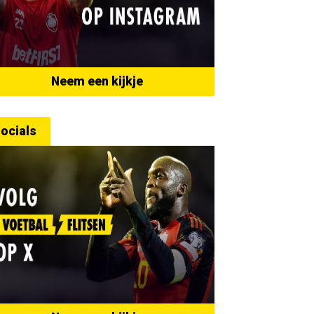
Neem een kijkje
ocials