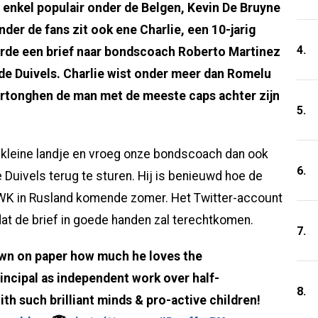
 enkel populair onder de Belgen, Kevin De Bruyne
Onder de fans zit ook ene Charlie, een 10-jarig
4.
uurde een brief naar bondscoach Roberto Martinez
ode Duivels. Charlie wist onder meer dan Romelu
ertonghen de man met de meeste caps achter zijn
5.
 kleine landje en vroeg onze bondscoach dan ook
6.
Duivels terug te sturen. Hij is benieuwd hoe de
 WK in Rusland komende zomer. Het Twitter-account
dat de brief in goede handen zal terechtkomen.
7.
own on paper how much he loves the
rincipal as independent work over half-
8.
ith such brilliant minds & pro-active children!