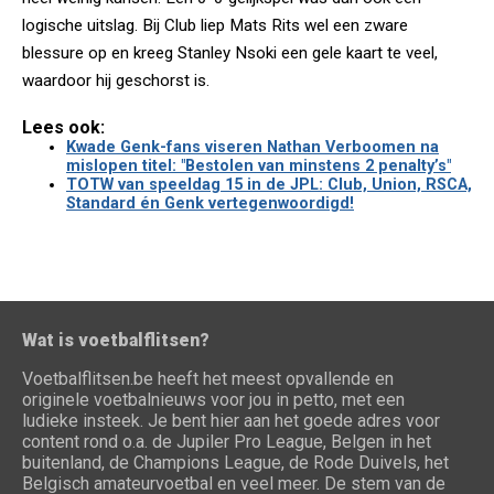
logische uitslag. Bij Club liep Mats Rits wel een zware
blessure op en kreeg Stanley Nsoki een gele kaart te veel,
waardoor hij geschorst is.
Lees ook:
Kwade Genk-fans viseren Nathan Verboomen na
mislopen titel: "Bestolen van minstens 2 penalty’s"
TOTW van speeldag 15 in de JPL: Club, Union, RSCA,
Standard én Genk vertegenwoordigd!
Wat is voetbalflitsen?
Voetbalflitsen.be heeft het meest opvallende en
originele voetbalnieuws voor jou in petto, met een
ludieke insteek. Je bent hier aan het goede adres voor
content rond o.a. de Jupiler Pro League, Belgen in het
buitenland, de Champions League, de Rode Duivels, het
Belgisch amateurvoetbal en veel meer. De stem van de