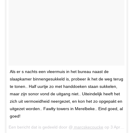
Als er s nachts een vleermuis in het bureau naast de
slaapkamer binnengesukkeld is, probeer ik het de weg terug
te tonen.. Half uurtje zo met handdoeken staan sukkelen,
maar zijn sonor vond de uitgang niet.. Uiteindelijk heeft het
zich uit vermoeidheid neergezet, en kon het zo opgepakt en
uitgezet worden.. Fawlty towers in Merelbeke.. Eind goed, al
goed!
Een bericht dat is gedeeld door @
marcskecoucke
op
3 Apr 2018 om 4:16 (PDT)