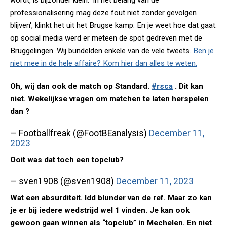
wordt, is bijzonder klein. 'In het belang van de
professionalisering mag deze fout niet zonder gevolgen
blijven', klinkt het uit het Brugse kamp. En je weet hoe dat gaat:
op social media werd er meteen de spot gedreven met de
Bruggelingen. Wij bundelden enkele van de vele tweets.
Ben je
niet mee in de hele affaire? Kom hier dan alles te weten.
Oh, wij dan ook de match op Standard.
#rsca
. Dit kan
niet. Wekelijkse vragen om matchen te laten herspelen
dan ?
— Footballfreak (@FootBEanalysis)
December 11,
2023
Ooit was dat toch een topclub?
— sven1908 (@sven1908)
December 11, 2023
Wat een absurditeit. Idd blunder van de ref. Maar zo kan
je er bij iedere wedstrijd wel 1 vinden. Je kan ook
gewoon gaan winnen als “topclub” in Mechelen. En niet