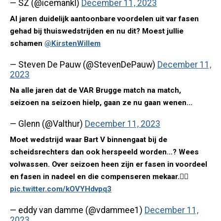
— SZ (@icemankl)
December 11, 2023
Al jaren duidelijk aantoonbare voordelen uit var fasen
gehad bij thuiswedstrijden en nu dit? Moest jullie
schamen
@KirstenWillem
— Steven De Pauw (@StevenDePauw)
December 11,
2023
Na alle jaren dat de VAR Brugge match na match,
seizoen na seizoen hielp, gaan ze nu gaan wenen...
— Glenn (@Valthur)
December 11, 2023
Moet wedstrijd waar Bart V binnengaat bij de
scheidsrechters dan ook herspeeld worden…? Wees
volwassen. Over seizoen heen zijn er fasen in voordeel
en fasen in nadeel en die compenseren mekaar.🤷‍♂️
pic.twitter.com/kOVYHdvpq3
— eddy van damme (@vdammee1)
December 11,
2023