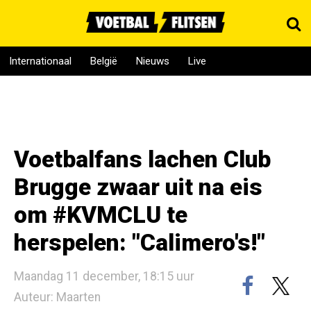
Internationaal
België
Nieuws
Live
Voetbalfans lachen Club
Brugge zwaar uit na eis
om #KVMCLU te
herspelen: "Calimero's!"
Maandag 11 december, 18:15 uur
Auteur: Maarten