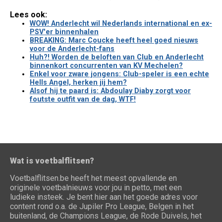
Lees ook:
WOW! Anderlecht wil Nederlands international en ex-
PSV'er binnenhalen
BREAKING: Marc Coucke heeft heel goed nieuws
voor de Anderlecht-fans
Huh?! Worden de beloften van Club en Anderlecht
binnenkort concurrenten van KV Mechelen?
Enkel voor zware jongens: Club-speler is een echte
Hells Angel, herken jij hem?
Alsof hij te paard is: Abdoulay Diaby zorgt voor
foutste outfit van de dag, WTF!
Wat is voetbalflitsen?
Voetbalflitsen.be heeft het meest opvallende en
originele voetbalnieuws voor jou in petto, met een
ludieke insteek. Je bent hier aan het goede adres voor
content rond o.a. de Jupiler Pro League, Belgen in het
buitenland, de Champions League, de Rode Duivels, het