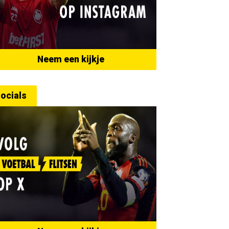
Neem een kijkje
ocials