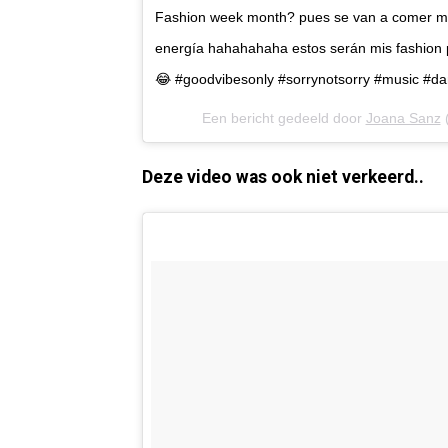
Fashion week month? pues se van a comer mi
energía hahahahaha estos serán mis fashion p
😂 #goodvibesonly #sorrynotsorry #music #da
Een bericht gedeeld door
Joana Sanz
Deze video was ook niet verkeerd..