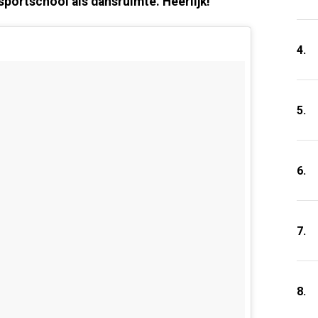
sportschool als dansruimte. Heerlijk!
4.
5.
6.
7.
8.