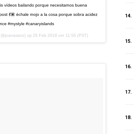
s vídeos bailando porque necesitamos buena
ost 💃🏽 échale mojo a la cosa porque sobra acidez
14.
nce #mystyle #canaryislands
(@joanasanz) op
25 Feb 2018 om 11:55 (PST)
15.
16.
17.
18.