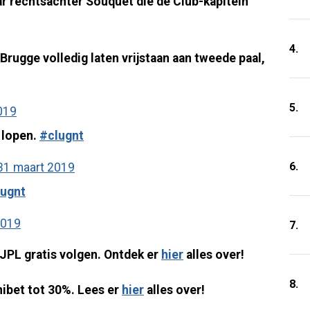
ar rechtsachter Souquet die de Club-kapitein
4.
Brugge volledig laten vrijstaan aan tweede paal,
5.
019
 lopen.
#clugnt
6.
31 maart 2019
lugnt
2019
7.
e JPL gratis volgen. Ontdek er
hier
alles over!
8.
nibet tot 30%. Lees er
hier
alles over!