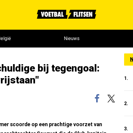
elgië
Nieuws
N
huldige bij tegengoal:
rijstaan"
1.
2.
rmer scoorde op een prachtige voorzet van
3.