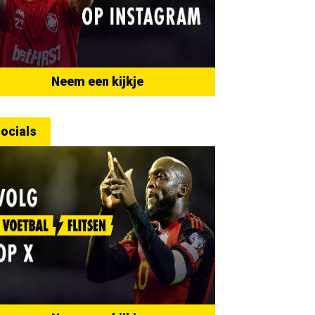
Neem een kijkje
ocials