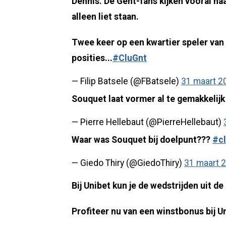
Dennis. De Gent-fans kijken vooral na
alleen liet staan.
Twee keer op een kwartier speler van 
posities...
#CluGnt
— Filip Batsele (@FBatsele)
31 maart 2
Souquet laat vormer al te gemakkelijk
— Pierre Hellebaut (@PierreHellebaut)
Waar was Souquet bij doelpunt???
#c
— Giedo Thiry (@GiedoThiry)
31 maart 
Bij Unibet kun je de wedstrijden uit d
Profiteer nu van een winstbonus bij U