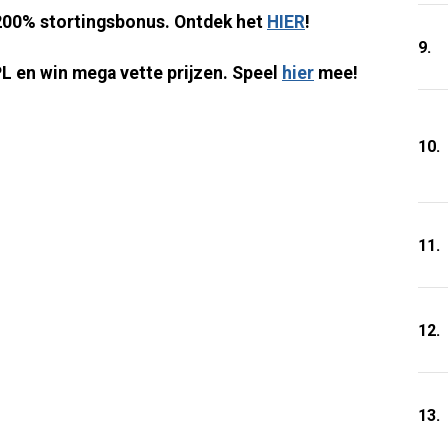
n 200% stortingsbonus. Ontdek het
HIER
!
9.
PL en win mega vette prijzen. Speel
hier
mee!
10.
11.
12.
13.