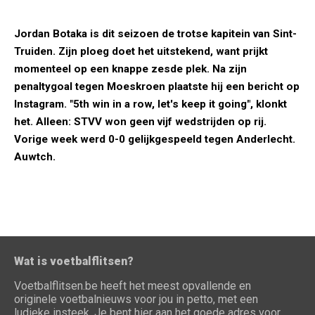
Jordan Botaka is dit seizoen de trotse kapitein van Sint-
Truiden. Zijn ploeg doet het uitstekend, want prijkt
momenteel op een knappe zesde plek. Na zijn
penaltygoal tegen Moeskroen plaatste hij een bericht op
Instagram. "5th win in a row, let's keep it going", klonkt
het. Alleen: STVV won geen vijf wedstrijden op rij.
Vorige week werd 0-0 gelijkgespeeld tegen Anderlecht.
Auwtch.
Wat is voetbalflitsen?
Voetbalflitsen.be heeft het meest opvallende en
originele voetbalnieuws voor jou in petto, met een
ludieke insteek. Je bent hier aan het goede adres voor