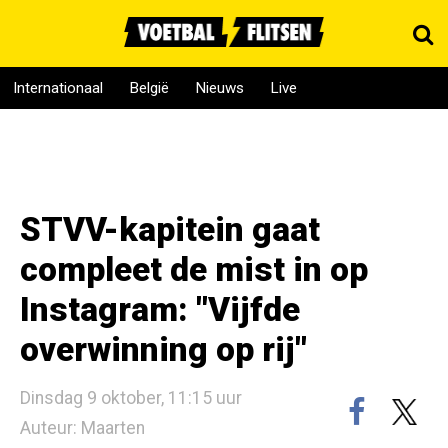
Internationaal
België
Nieuws
Live
STVV-kapitein gaat
compleet de mist in op
Instagram: "Vijfde
overwinning op rij"
Dinsdag 9 oktober, 11:15 uur
Auteur: Maarten