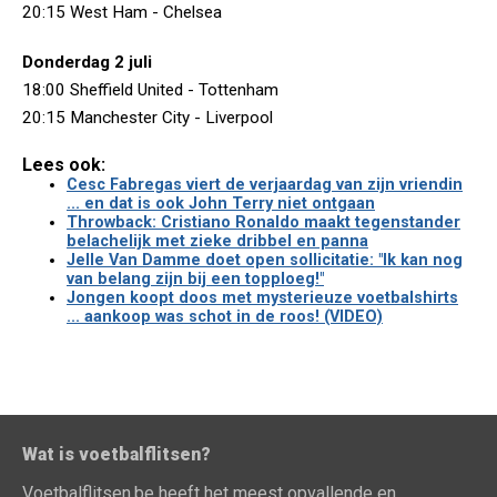
20:15 West Ham - Chelsea
Donderdag 2 juli
18:00 Sheffield United - Tottenham
20:15 Manchester City - Liverpool
Lees ook:
Cesc Fabregas viert de verjaardag van zijn vriendin
... en dat is ook John Terry niet ontgaan
Throwback: Cristiano Ronaldo maakt tegenstander
belachelijk met zieke dribbel en panna
Jelle Van Damme doet open sollicitatie: "Ik kan nog
van belang zijn bij een topploeg!"
Jongen koopt doos met mysterieuze voetbalshirts
... aankoop was schot in de roos! (VIDEO)
Wat is voetbalflitsen?
Voetbalflitsen.be heeft het meest opvallende en