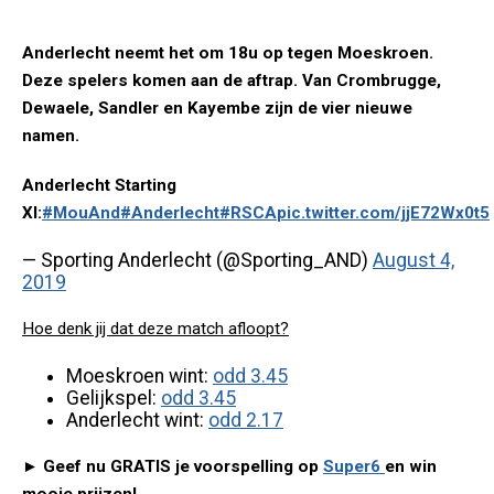
Anderlecht neemt het om 18u op tegen Moeskroen.
Deze spelers komen aan de aftrap. Van Crombrugge,
Dewaele, Sandler en Kayembe zijn de vier nieuwe
namen.
Anderlecht Starting
XI:
#MouAnd
#Anderlecht
#RSCA
pic.twitter.com/jjE72Wx0t5
— Sporting Anderlecht (@Sporting_AND)
August 4,
2019
Hoe denk jij dat deze match afloopt?
Moeskroen wint:
odd 3.45
Gelijkspel:
odd 3.45
Anderlecht wint:
odd 2.17
► Geef nu GRATIS je voorspelling op
Super6
en win