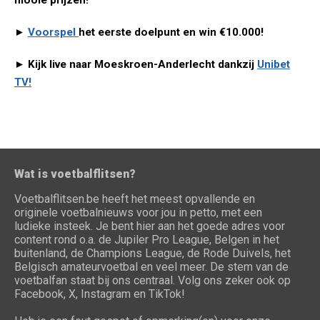
mooie prijzen!
►
Voorspel
het eerste doelpunt en win €10.000!
► Kijk live naar Moeskroen-Anderlecht dankzij
Unibet
TV!
Wat is voetbalflitsen?
Voetbalflitsen.be heeft het meest opvallende en
originele voetbalnieuws voor jou in petto, met een
ludieke insteek. Je bent hier aan het goede adres voor
content rond o.a. de Jupiler Pro League, Belgen in het
buitenland, de Champions League, de Rode Duivels, het
Belgisch amateurvoetbal en veel meer. De stem van de
voetbalfan staat bij ons centraal. Volg ons zeker ook op
Facebook, X, Instagram en TikTok!