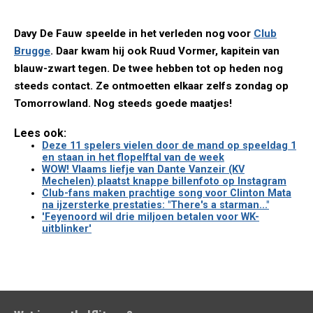
Davy De Fauw speelde in het verleden nog voor
Club
Brugge
. Daar kwam hij ook Ruud Vormer, kapitein van
blauw-zwart tegen. De twee hebben tot op heden nog
steeds contact. Ze ontmoetten elkaar zelfs zondag op
Tomorrowland. Nog steeds goede maatjes!
Lees ook:
Deze 11 spelers vielen door de mand op speeldag 1
en staan in het flopelftal van de week
WOW! Vlaams liefje van Dante Vanzeir (KV
Mechelen) plaatst knappe billenfoto op Instagram
Club-fans maken prachtige song voor Clinton Mata
na ijzersterke prestaties: "There's a starman..."
'Feyenoord wil drie miljoen betalen voor WK-
uitblinker'