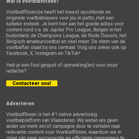
Wat is voetbalflitsen?
Voetbalflitsen.be heeft het meest opvallende en
originele voetbalnieuws voor jou in petto, met een
ludieke insteek. Je bent hier aan het goede adres voor
content rond o.a. de Jupiler Pro League, Belgen in het
buitenland, de Champions League, de Rode Duivels, het
Belgisch amateurvoetbal en veel meer. De stem van de
voetbalfan staat bij ons centraal. Volg ons zeker ook op
Facebook, X, Instagram en TikTok!
Heb je een fout gespot of opmerking(en) voor onze
redactie?
Contacteer ons!
Adverteren
Voetbalflitsen is het #1 native advertising
voetbalplatform van Vlaanderen. Wij weten als geen
ander uw merk en/of campagne door te vertalen naar
relevante content voor Voetbalflitsen, waardoor we in
staat zijn zeer succesvolle en efficiënte campagnes te