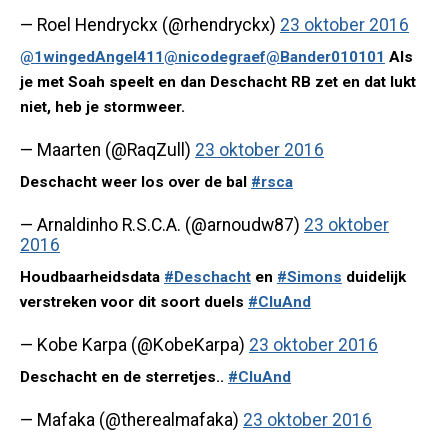
— Roel Hendryckx (@rhendryckx)
23 oktober 2016
@1wingedAngel411
@nicodegraef
@Bander010101
Als
je met Soah speelt en dan Deschacht RB zet en dat lukt
niet, heb je stormweer.
— Maarten (@RaqZull)
23 oktober 2016
Deschacht weer los over de bal
#rsca
— Arnaldinho R.S.C.A. (@arnoudw87)
23 oktober
2016
Houdbaarheidsdata
#Deschacht
en
#Simons
duidelijk
verstreken voor dit soort duels
#CluAnd
— Kobe Karpa (@KobeKarpa)
23 oktober 2016
Deschacht en de sterretjes..
#CluAnd
— Mafaka (@therealmafaka)
23 oktober 2016