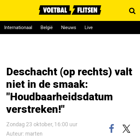
Internationaal
België
Nieuws
Live
Deschacht (op rechts) valt
niet in de smaak:
"Houdbaarheidsdatum
verstreken!"
Zondag 23 oktober, 16:00 uur
Auteur: marten