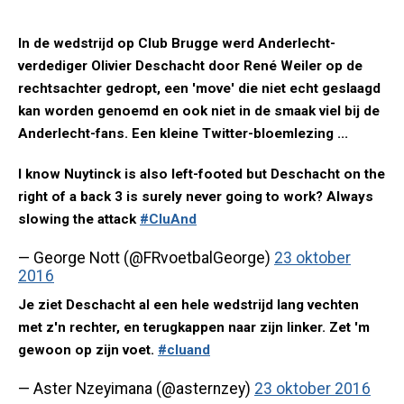
In de wedstrijd op Club Brugge werd Anderlecht-
verdediger Olivier Deschacht door René Weiler op de
rechtsachter gedropt, een 'move' die niet echt geslaagd
kan worden genoemd en ook niet in de smaak viel bij de
Anderlecht-fans. Een kleine Twitter-bloemlezing ...
I know Nuytinck is also left-footed but Deschacht on the
right of a back 3 is surely never going to work? Always
slowing the attack
#CluAnd
— George Nott (@FRvoetbalGeorge)
23 oktober
2016
Je ziet Deschacht al een hele wedstrijd lang vechten
met z'n rechter, en terugkappen naar zijn linker. Zet 'm
gewoon op zijn voet.
#cluand
— Aster Nzeyimana (@asternzey)
23 oktober 2016