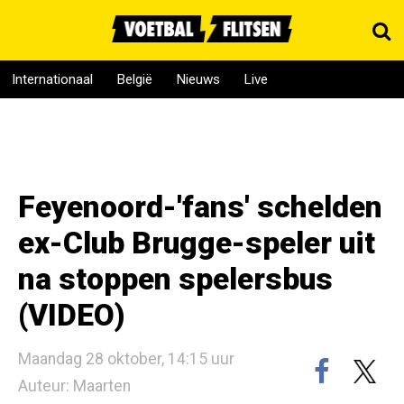
Internationaal
België
Nieuws
Live
Feyenoord-'fans' schelden
ex-Club Brugge-speler uit
na stoppen spelersbus
(VIDEO)
Maandag 28 oktober, 14:15 uur
Auteur: Maarten