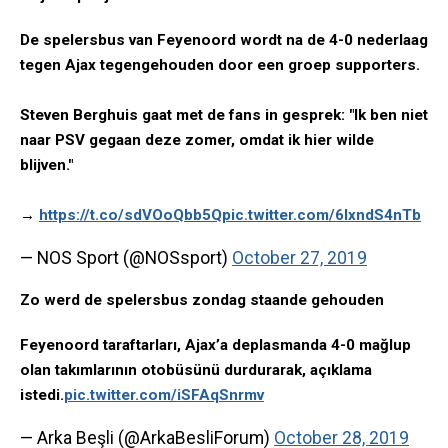
De spelersbus van Feyenoord wordt na de 4-0 nederlaag
tegen Ajax tegengehouden door een groep supporters.
Steven Berghuis gaat met de fans in gesprek: "Ik ben niet
naar PSV gegaan deze zomer, omdat ik hier wilde
blijven."
→
https://t.co/sdVOoQbb5Q
pic.twitter.com/6lxndS4nTb
— NOS Sport (@NOSsport)
October 27, 2019
Zo werd de spelersbus zondag staande gehouden
Feyenoord taraftarları, Ajax’a deplasmanda 4-0 mağlup
olan takımlarının otobüsünü durdurarak, açıklama
istedi.
pic.twitter.com/iSFAqSnrmv
— Arka Beşli (@ArkaBesliForum)
October 28, 2019