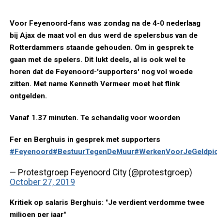
Voor Feyenoord-fans was zondag na de 4-0 nederlaag
bij Ajax de maat vol en dus werd de spelersbus van de
Rotterdammers staande gehouden. Om in gesprek te
gaan met de spelers. Dit lukt deels, al is ook wel te
horen dat de Feyenoord-'supporters' nog vol woede
zitten. Met name Kenneth Vermeer moet het flink
ontgelden.
Vanaf 1.37 minuten. Te schandalig voor woorden
Fer en Berghuis in gesprek met supporters
#Feyenoord
#BestuurTegenDeMuur
#WerkenVoorJeGeld
pi
— Protestgroep Feyenoord City (@protestgroep)
October 27, 2019
Kritiek op salaris Berghuis: "Je verdient verdomme twee
miljoen per jaar"