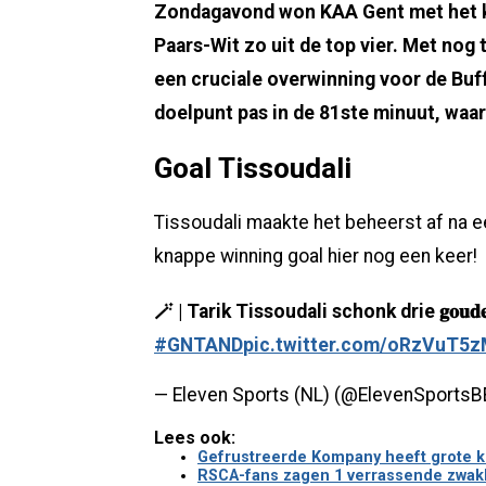
Zondagavond won KAA Gent met het k
Paars-Wit zo uit de top vier. Met nog 
een cruciale overwinning voor de Buff
doelpunt pas in de 81ste minuut, wa
Goal Tissoudali
Tissoudali maakte het beheerst af na 
knappe winning goal hier nog een keer!
🪄 | Tarik Tissoudali schonk drie 𝐠𝐨𝐮
#GNTAND
pic.twitter.com/oRzVuT5
— Eleven Sports (NL) (@ElevenSportsB
Lees ook:
Gefrustreerde Kompany heeft grote kr
RSCA-fans zagen 1 verrassende zwakke