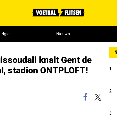
elgië
Nieuws
N
issoudali knalt Gent de
oal, stadion ONTPLOFT!
1.
2.
3.