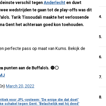
leinste verschil tegen
Anderlecht
en duwt
twee wedstrijden te gaan tot de play-offs was dit
4.
alo's. Tarik Tissoudali maakte het verlossende
arna Gent het achteraan goed kon toehouden.
5.
een perfecte pass op maat van Kums. Bekijk de
6.
𝐞𝐧 punten aan de Buffalo's. 🔵⚪️
zMJ
7.
En)
March 20, 2022
8.
itiek voor JPL-systeem: "De enige die dat doet"
 schakel tegen Gent: "Belachelijk wat hij deed"