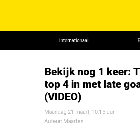
Internationaal
B
Bekijk nog 1 keer: T
top 4 in met late g
(VIDEO)
Maandag 21 maart, 10:15 uur
Auteur: Maarten