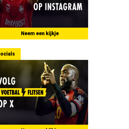
Neem een kijkje
ocials