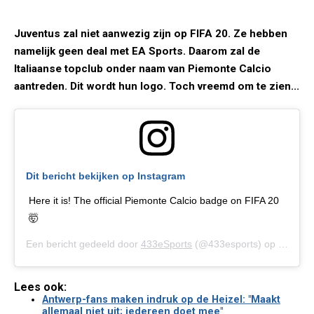
Juventus zal niet aanwezig zijn op FIFA 20. Ze hebben
namelijk geen deal met EA Sports. Daarom zal de
Italiaanse topclub onder naam van Piemonte Calcio
aantreden. Dit wordt hun logo. Toch vreemd om te zien...
Dit bericht bekijken op Instagram
Here it is! The official Piemonte Calcio badge on FIFA 20
🤯
Een bericht gedeeld door
433eSports
(@433esports) op
8 Aug 2
Lees ook:
Antwerp-fans maken indruk op de Heizel: "Maakt
allemaal niet uit; iedereen doet mee"