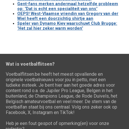
Gent-fans merken andermaal hetzelfde probleem
op: "Dat is echt een specialiteit van ons"
OEPS! West-Vlaamse vriendin van Gregory van der
Wiel heeft een doorzichtig shirtje aan
Speler van Dynamo Kiev waarschuwt Club Brugge:
"Het zal hier zeker warm worden"
Wat is voetbalflitsen?
Voetbalflitsen.be heeft het meest opvallende en
originele voetbalnieuws voor jou in petto, met een
ludieke insteek. Je bent hier aan het goede adres voor
content rond o.a. de Jupiler Pro League, Belgen in het
buitenland, de Champions League, de Rode Duivels, het
Belgisch amateurvoetbal en veel meer. De stem van de
voetbalfan staat bij ons centraal. Volg ons zeker ook op
Facebook, X, Instagram en TikTok!
Heb je een fout gespot of opmerking(en) voor onze
redactie?