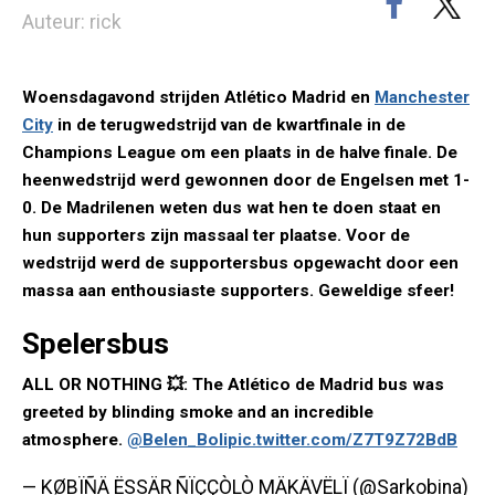
Auteur: rick
Woensdagavond strijden Atlético Madrid en
Manchester
City
in de terugwedstrijd van de kwartfinale in de
Champions League om een plaats in de halve finale. De
heenwedstrijd werd gewonnen door de Engelsen met 1-
0. De Madrilenen weten dus wat hen te doen staat en
hun supporters zijn massaal ter plaatse. Voor de
wedstrijd werd de supportersbus opgewacht door een
massa aan enthousiaste supporters. Geweldige sfeer!
Spelersbus
ALL OR NOTHING 💥: The Atlético de Madrid bus was
greeted by blinding smoke and an incredible
atmosphere.
@Belen_Boli
pic.twitter.com/Z7T9Z72BdB
— KØBÏÑÄ ËSSÄR ÑÏÇÇÒLÒ MÄKÄVËLÏ (@Sarkobina)