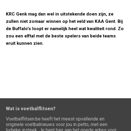
KRC Genk mag dan wel in uitstekende doen zijn, ze
zullen niet zomaar winnen op het veld van KAA Gent. Bij
de Buffalo's loopt er namelijk heel wat kwaliteit rond. Zo
zou een elftal met de beste spelers van beide teams
eruit kunnen zien.
Wat is voetbalflitsen?
Voetbalflitsen.be heeft het meest opvallende en
originele voetbalnieuws voor jou in petto, met een
ludieke insteek. Je bent hier aan het goede adres voor