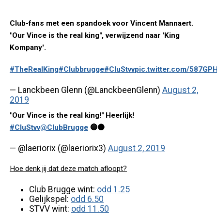
Club-fans met een spandoek voor Vincent Mannaert.
"Our Vince is the real king", verwijzend naar 'King
Kompany'.
#TheRealKing
#Clubbrugge
#CluStvv
pic.twitter.com/587GP
— Lanckbeen Glenn (@LanckbeenGlenn)
August 2,
2019
"Our Vince is the real king!" Heerlijk!
#CluStvv
@ClubBrugge
🔵⚫
— @laeriorix (@laeriorix3)
August 2, 2019
Hoe denk jij dat deze match afloopt?
Club Brugge wint:
odd 1.25
Gelijkspel:
odd 6.50
STVV wint:
odd 11.50