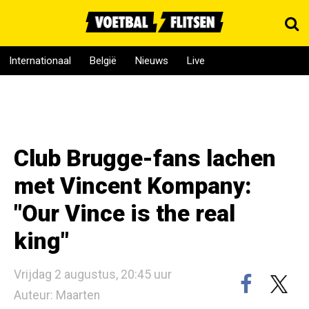
Internationaal
België
Nieuws
Live
Club Brugge-fans lachen
met Vincent Kompany:
"Our Vince is the real
king"
Vrijdag 2 augustus, 20:45 uur
Auteur: Maarten