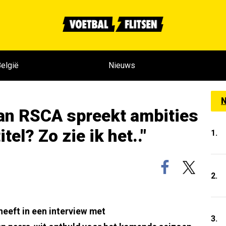
elgië
Nieuws
N
van RSCA spreekt ambities
tel? Zo zie ik het.."
1.
2.
heeft in een interview met
3.