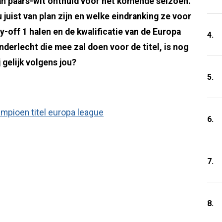
an paars-wit onthuld voor het komende seizoen.
 juist van plan zijn en welke eindranking ze voor
ay-off 1 halen en de kwalificatie van de Europa
4.
Anderlecht die mee zal doen voor de titel, is nog
 gelijk volgens jou?
5.
6.
7.
8.