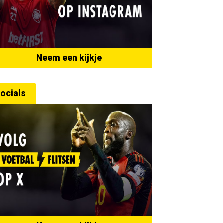
Neem een kijkje
ocials