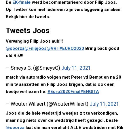
De
EK-finale
werd becommentarieerd door Filip Joos.
Op Twitter kon niet iedereen zijn verslaggeving smaken.
Bekijk hier de tweets.
Tweets Joos
Vervanging Filip Joos aub!!!
@sporza
@Filipjoos
@VRT
#EURO2020
Bring back good
old Rik!!!
— Smeys G. (@SmeysG)
July 11, 2021
match via autoradio volgen met Peter vd Bempt en na 20
min tv aanzetten en Filip Joos krijgen, dat is ook een
beetje verliezen he.
#Euro2020Final
#ENGITA
— Wouter Willaert (@WouterWillaert)
July 11, 2021
Joos die de hele wedstrijd weetjes zit te verkondigen,
maar nog niets over de wedstrijd heeft gezegd , beste
@sporza
laat die man verplicht ALLE wedstrijden met Rik