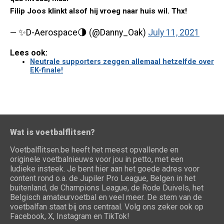
Filip Joos klinkt alsof hij vroeg naar huis wil. Thx!
— ✨D-Aerospace🌗 (@Danny_Oak)
July 11, 2021
Lees ook:
Neutrale supporters zeggen allemaal hetzelfde over
EK-finale!
Wat is voetbalflitsen?
Voetbalflitsen.be heeft het meest opvallende en
originele voetbalnieuws voor jou in petto, met een
ludieke insteek. Je bent hier aan het goede adres voor
content rond o.a. de Jupiler Pro League, Belgen in het
buitenland, de Champions League, de Rode Duivels, het
Belgisch amateurvoetbal en veel meer. De stem van de
voetbalfan staat bij ons centraal. Volg ons zeker ook op
Facebook, X, Instagram en TikTok!