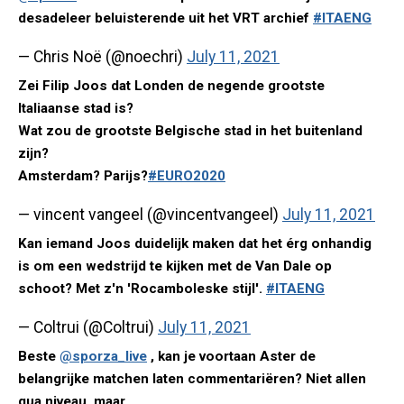
desadeleer beluisterende uit het VRT archief
#ITAENG
— Chris Noë (@noechri)
July 11, 2021
Zei Filip Joos dat Londen de negende grootste
Italiaanse stad is?
Wat zou de grootste Belgische stad in het buitenland
zijn?
Amsterdam? Parijs?
#EURO2020
— vincent vangeel (@vincentvangeel)
July 11, 2021
Kan iemand Joos duidelijk maken dat het érg onhandig
is om een wedstrijd te kijken met de Van Dale op
schoot? Met z'n 'Rocamboleske stijl'.
#ITAENG
— Coltrui (@Coltrui)
July 11, 2021
Beste
@sporza_live
, kan je voortaan Aster de
belangrijke matchen laten commentariëren? Niet allen
qua niveau, maar