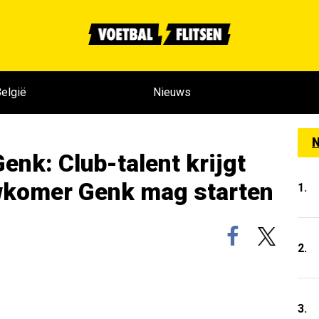
elgië
Nieuws
N
enk: Club-talent krijgt
uwkomer Genk mag starten
1.
2.
3.