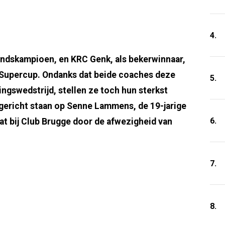
4.
landskampioen, en KRC Genk, als bekerwinnaar,
de Supercup. Ondanks dat beide coaches deze
5.
ingswedstrijd, stellen ze toch hun sterkst
 gericht staan op Senne Lammens, de 19-jarige
6.
lat bij Club Brugge door de afwezigheid van
7.
8.