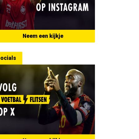
Neem een kijkje
ocials