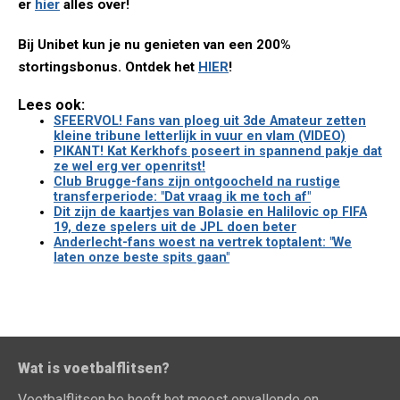
er
hier
alles over!
Bij Unibet kun je nu genieten van een 200%
stortingsbonus. Ontdek het
HIER
!
Lees ook:
SFEERVOL! Fans van ploeg uit 3de Amateur zetten
kleine tribune letterlijk in vuur en vlam (VIDEO)
PIKANT! Kat Kerkhofs poseert in spannend pakje dat
ze wel erg ver openritst!
Club Brugge-fans zijn ontgoocheld na rustige
transferperiode: "Dat vraag ik me toch af"
Dit zijn de kaartjes van Bolasie en Halilovic op FIFA
19, deze spelers uit de JPL doen beter
Anderlecht-fans woest na vertrek toptalent: "We
laten onze beste spits gaan"
Wat is voetbalflitsen?
Voetbalflitsen.be heeft het meest opvallende en