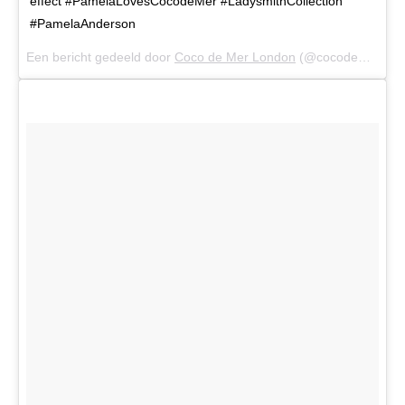
effect #PamelaLovesCocodeMer #LadysmithCollection
#PamelaAnderson
Een bericht gedeeld door
Coco de Mer London
(@cocodemeruk) op