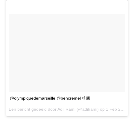
@olympiquedemarseille @bencremel 🤙🏽
Een bericht gedeeld door
Adil Rami
(@adilrami) op
1 Feb 2018 om 2:43 (PST)