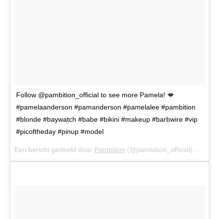
Follow @pambition_official to see more Pamela! 💋
#pamelaanderson #pamanderson #pamelalee #pambition
#blonde #baywatch #babe #bikini #makeup #barbwire #vip
#picoftheday #pinup #model
Een bericht gedeeld door
Pambition
(@pambition_official) op
14 M