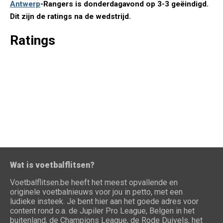
Antwerp
-Rangers is donderdagavond op 3-3 geëindigd.
Dit zijn de ratings na de wedstrijd.
Ratings
Wat is voetbalflitsen?
Voetbalflitsen.be heeft het meest opvallende en
originele voetbalnieuws voor jou in petto, met een
ludieke insteek. Je bent hier aan het goede adres voor
content rond o.a. de Jupiler Pro League, Belgen in het
buitenland, de Champions League, de Rode Duivels, het