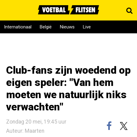
Internationaal
België
Nieuws
Live
Club-fans zijn woedend op
eigen speler: "Van hem
moeten we natuurlijk niks
verwachten"
Zondag 20 mei, 19:45 uur
Auteur: Maarten