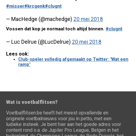
#misser
#krcgenk
#clugnt
— MacHedge (@machedge)
20 mei 2018
Vossen dat kop je normaal toch altijd binnen.
#clugnt
— Luc Delrue (@LucDelrue)
20 mei 2018
Lees ook:
Club-speler volledig afgemaakt op Twitter: "Wat een
ramp"
Wat is voetbalflitsen?
Voetbalflitsen.be heeft het meest opvallende en
originele voetbalnieuws voor jou in petto, met een
ludieke insteek. Je bent hier aan het goede adres voor
content rond o.a. de Jupiler Pro League, Belgen in het
buitenland, de Champions League, de Rode Duivels, het