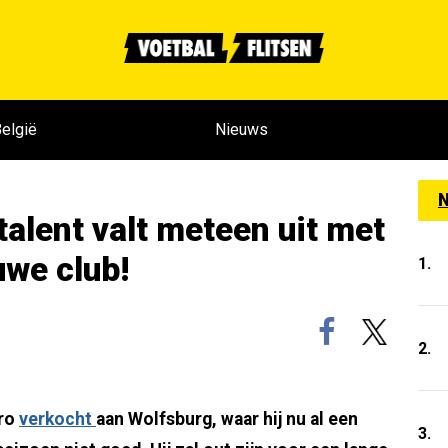
elgië
Nieuws
N
lent valt meteen uit met
uwe club!
1.
2.
uro
verkocht
aan Wolfsburg, waar hij nu al een
3.