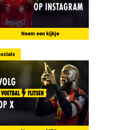
Neem een kijkje
ocials