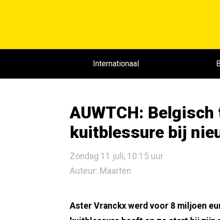
Internationaal
B
AUWTCH: Belgisch ta
kuitblessure bij nie
Zondag 11 juli, 10:15 uur
Auteur: Maarten
Aster Vranckx werd voor 8 miljoen e