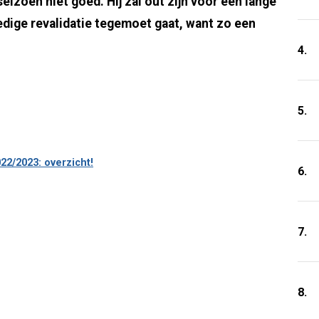
 seizoen niet goed. Hij zal out zijn voor een lange
edige revalidatie tegemoet gaat, want zo een
4.
5.
22/2023: overzicht!
6.
7.
8.