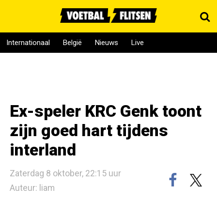
Internationaal
België
Nieuws
Live
Ex-speler KRC Genk toont
zijn goed hart tijdens
interland
Zaterdag 8 oktober, 22:15 uur
Auteur: liam