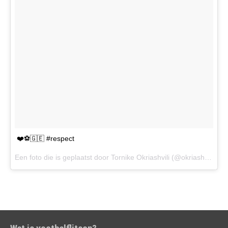
❤️⚽️🇬🇪 #respect
Een foto die is geplaatst door Tornike Okriashvili (@okriashvilii) op