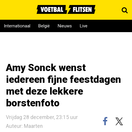
Internationaal
België
Nieuws
Live
Amy Sonck wenst
iedereen fijne feestdagen
met deze lekkere
borstenfoto
Vrijdag 28 december, 23:15 uur
Auteur: Maarten