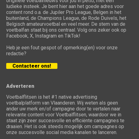
originele voetbalnieuws voor jou in petto, met een
ludieke insteek. Je bent hier aan het goede adres voor
content rond o.a. de Jupiler Pro League, Belgen in het
buitenland, de Champions League, de Rode Duivels, het
Belgisch amateurvoetbal en veel meer. De stem van de
voetbalfan staat bij ons centraal. Volg ons zeker ook op
Facebook, X, Instagram en TikTok!
Heb je een fout gespot of opmerking(en) voor onze
redactie?
Contacteer ons!
Adverteren
Voetbalflitsen is het #1 native advertising
voetbalplatform van Vlaanderen. Wij weten als geen
ander uw merk en/of campagne door te vertalen naar
relevante content voor Voetbalflitsen, waardoor we in
staat zijn zeer succesvolle en efficiënte campagnes te
draaien. Het is ook steeds mogelijk om campagnes op
onze succesvolle social media kanalen te lanceren.