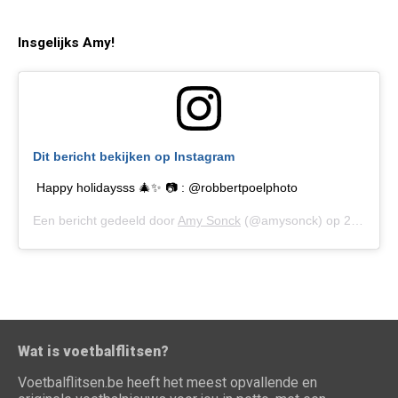
Insgelijks Amy!
Dit bericht bekijken op Instagram
Happy holidaysss 🎄✨ 📷 : @robbertpoelphoto
Een bericht gedeeld door
Amy Sonck
(@amysonck) op
26 Dec 2018 om 4:52 (PST)
Wat is voetbalflitsen?
Voetbalflitsen.be heeft het meest opvallende en