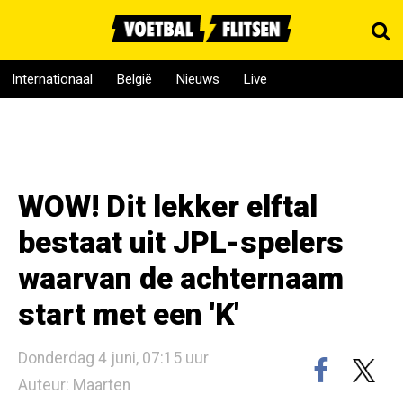
Internationaal
België
Nieuws
Live
WOW! Dit lekker elftal
bestaat uit JPL-spelers
waarvan de achternaam
start met een 'K'
Donderdag 4 juni, 07:15 uur
Auteur: Maarten