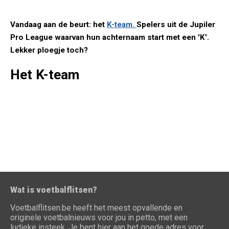
Vandaag aan de beurt: het
K-team.
Spelers uit de Jupiler
Pro League waarvan hun achternaam start met een 'K'.
Lekker ploegje toch?
Het K-team
Wat is voetbalflitsen?
Voetbalflitsen.be heeft het meest opvallende en
originele voetbalnieuws voor jou in petto, met een
ludieke insteek. Je bent hier aan het goede adres voor